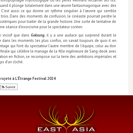
nthropophagie mythologique où les pères viennent réclamer les fils.
: quand il plonge totalement dans une œuvre fantasmagorique avec des
. C’est aussi ce qui donne un rythme singulier à l’œuvre qui semble
trois. Dans des moments de confusion, le cinéaste pourrait perdre le
ésotériques pour traiter de la grande histoire. Une sorte de tentative de
ne séance d’exorcisme pour le spectateur coréen.
si incisif que dans
Goksung
, il y a une audace qui surprend durant le
dans les moments les plus confus, on savait toujours de quoi il en
ntage qui font du spectateur l’autre membre de l’équipe, celui au don
inale qui célèbre le mariage de la fille ingénieure de Sang-deok avec
ion en fiction, se recompose sur la terre des ambitions impériales et
s d’un cliché.
rojeté à L’Étrange Festival 2024
Suivre