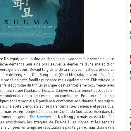
ee Do-hyun
) sont un duo de chamans qui vendent leur service au plus
 riche demande leur aide pour sauver le dernier né d’une malédiction
ieurs générations. Devant la gravité de la menace mystique, le duo va
aître de Feng Shui, Kim Sang-deok (
Choi Min-sik
). Ils vont déchaîner
le passé de cette famille puissante mais également de l’histoire de la
enre d’approche du thriller, puisque c’est sa troisième occurrence avec
il faut saluer l’audace d’
Exhuma
. L’œuvre est clairement découpée en
espondent aux deux entités qui sont combattues. Pour un cinéaste qui
ques et cérémoniels, il parvient à conformer son cinéma à ces sujets.
r à une sorte d’enquête sur le paranormal très sérieuse et prosaïque,
t, mais est en réalité très banal en Corée du Sud, aussi bien dans la
 sommet du genre,
The Strangers
de
Na Hong-jin
mais aussi à la série
 Les exorcismes, les attaques de l’au-delà, les signes et les sens se
ans un premier temps ne révolutionne pas le genre, mais donne une