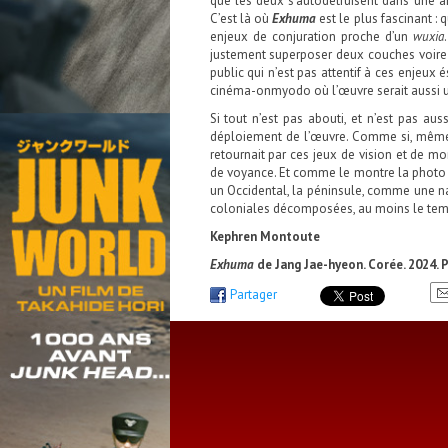
que les deux s’autodétruisent dans une a
C’est là où
Exhuma
est le plus fascinant 
enjeux de conjuration proche d’un
wuxia
justement superposer deux couches voire 
public qui n’est pas attentif à ces enjeux 
cinéma-onmyodo où l’œuvre serait aussi u
Si tout n’est pas abouti, et n’est pas aus
déploiement de l’œuvre. Comme si, même 
retournait par ces jeux de vision et de mo
de voyance. Et comme le montre la photo f
un Occidental, la péninsule, comme une nat
coloniales décomposées, au moins le temp
Kephren Montoute
Exhuma
de Jang Jae-hyeon. Corée. 2024. P
Partager