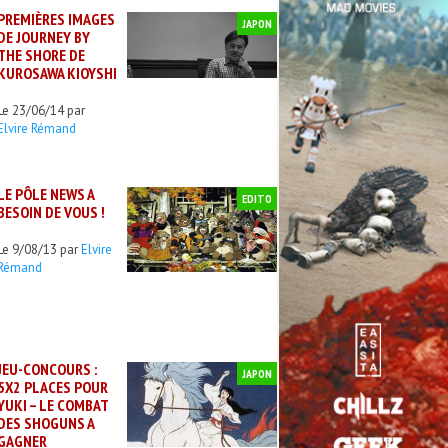
PREMIÈRES IMAGES
JAPON
DE JOURNEY BY
THE SHORE DE
KUROSAWA KIOYSHI
Le 23/06/14 par
Elvire Rémand
LE PÔLE NEWS A
EDITO
BESOIN DE VOUS !
Le 9/08/13 par
Elvire
Rémand
JEU-CONCOURS :
JAPON
5X2 PLACES POUR
YUKI – LE COMBAT
DES SHOGUNS A
GAGNER