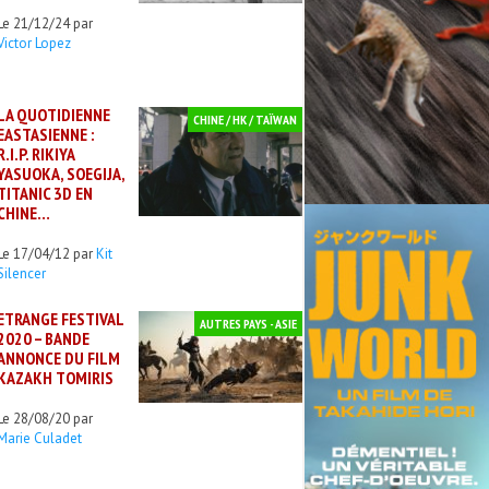
Le 21/12/24 par
Victor Lopez
LA QUOTIDIENNE
CHINE / HK / TAÏWAN
EASTASIENNE :
R.I.P. RIKIYA
YASUOKA, SOEGIJA,
TITANIC 3D EN
CHINE…
Le 17/04/12 par
Kit
Silencer
ETRANGE FESTIVAL
AUTRES PAYS - ASIE
2020 – BANDE
ANNONCE DU FILM
KAZAKH TOMIRIS
Le 28/08/20 par
Marie Culadet