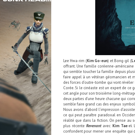
Lee Hwa-rim (
Kim Go-eun
) et Bong-gil (
L
offrant. Une famille coréenne-américaine
qui semble toucher la famille depuis plus
faire appel à un vétéran géomancien et m
des forces d’outre-tombe qui vont révéler 
Corée. Si le cinéaste est un expert de ce g
cet angle pour son troisième long-métrage, 
deux parties d’une heure chacune qui corr
semble faire grand cas des enjeux symboli
Nous avons d’abord l’impression d’assiste
ce qui peut paraître paradoxal en Occiden
réalité que dans la fiction. On pense au
plus récente
Revenant
avec
Kim Tae-ri
.
confondent pour mener une enquête qui d