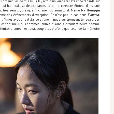
aniques (vent, eau…). Il y a tout un jeu de reflets et de regards sur
e qui hanterait sa descendance. Là ou le cinéaste étonne dans une
nt très sérieux, presque fincherien du surnaturel. Même
Na Hong-jin
omme des évènements d’exception. Ce n’est pas le cas dans
Exhuma
.
t filmés avec une distance et une minutie qui épousent le regard des
on est double. Nous sommes leurrés durant la première heure comme
 territoire coréen est beaucoup plus profond que celui de la mémoire