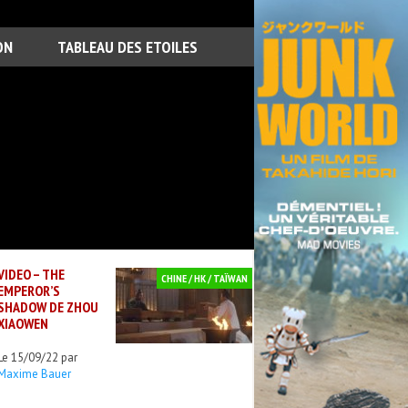
ON
TABLEAU DES ETOILES
VIDEO – THE
CHINE / HK / TAÏWAN
EMPEROR’S
SHADOW DE ZHOU
XIAOWEN
Le 15/09/22 par
Maxime Bauer