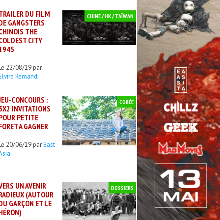
TRAILER DU FILM
CHINE / HK / TAÏWAN
DE GANGSTERS
CHINOIS THE
COLDEST CITY
1945
Le 22/08/19 par
Elvire Rémand
JEU-CONCOURS :
CORÉE
5X2 INVITATIONS
POUR PETITE
FORET A GAGNER
Le 20/06/19 par
East
Asia
VERS UN AVENIR
DOSSIERS
RADIEUX (AUTOUR
DU GARÇON ET LE
HÉRON)