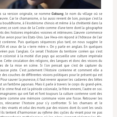
ns sa version originale, se nomme
Goksung
, le nom du village où se
vre. Car le chamanisme, si lui aussi revient de loin, puisque c’est la
au bouddhisme, à l’ésotérisme chinois et même à la chrétienté dans la
xhumer, ce sont ceux de la Corée comme d’une terre dont la géographie
s des histoires impériales voisines et intérieures. L’œuvre commence
d’un avion pour les Etats-Unis. Lee Hwa-rim répond à l’hôtesse de l’air
st coréenne. Puis quelques séquences plus tard, on nous suggère le
USA et ceux de la « terre mère ». On y parle en anglais. En quelques
en puis l’anglais. Ce serait l’histoire du territoire coréen qui s’est
 colonisé à la moitié d’un pays qui accueille une culture impériale
ue. Cette circulation des religions, des langues et donc des visions du
es de la mise en scène. Si l’on pensait que c’est de capturer du
e fausse piste. C’est justement l’Histoire coréenne et comment elle a
es couches de différentes visions politiques pour le présent qui est
Pour sauver la jeunesse, il faut revenir apaiser les cadavres des bêtes
 un fantôme japonais. Mais il parle à travers le corps du grand-père,
 le crime final est la période coloniale, le frère ennemi, l’autre en soi.
 imaginaires qui ont fait et font toujours la culture coréenne sont des
 la terre comme une mémoire commune voire une fosse. Retrouver les
s, réincarner l’histoire pour s’y confronter. Si les chamans et le
es vivants et celui des morts par des visions dont ils sont les seuls
qu’ils tentent d’harmoniser au rythme des cycles du vivant pour ne pas