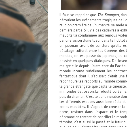
Il faut se rappeler que
The Strangers
, da
déroulent les évènements tragiques de l’œu
religion première de l’humanité, se mêle 
dernière partie. S’il y a des cadavres à e
maudite l’a condamnée aux remous violent
par une vision d’une lueur dans le hublot 
en japonais avant de conclure qu’elle e
décalage culturel entre les Coréens des 
minutes, on est passé du japonais, au coré
dessiné en quelques dialogues. De Joseon
malgré elle depuis l’autre coté du Pacifiq
monde incarne subtilement les contrast
fantastique dont il s’agissait, c’était un
reconfiguré les rapports au monde comme d
la grande étrangeté que capte le cinéaste. 
immondes de Joseon. Le refoulé coréen est
puis du chaman. C’est le liant invisible dont
Les différents espaces aussi bien réels et
zones maudites. Il s’agirait de creuser
noms, resituer dans l’espace et le temp
géomancien tentent de concilier le monde d
témoins, c’est aussi le passé et le futur 