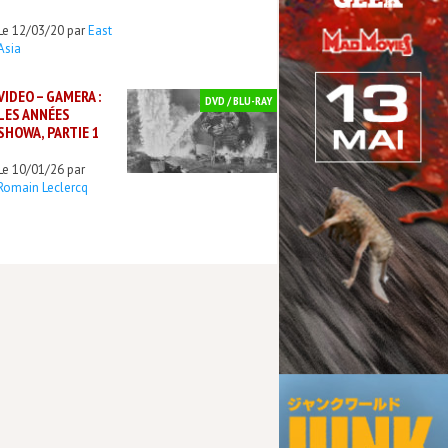
Le 12/03/20 par
East
Asia
VIDEO – GAMERA :
DVD / BLU-RAY
LES ANNÉES
SHOWA, PARTIE 1
Le 10/01/26 par
Romain Leclercq