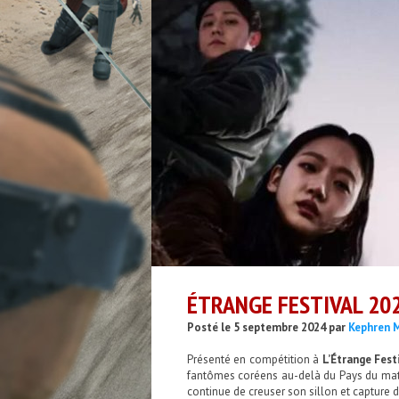
ÉTRANGE FESTIVAL 20
Posté le 5 septembre 2024 par
Kephren 
Présenté en compétition à
L’Étrange Fest
fantômes coréens au-delà du Pays du mat
continue de creuser son sillon et capture 