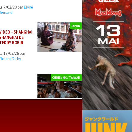
Le 7/02/20 par
Elvire
Rémand
JAPON
VIDEO – SHANGHAI,
SHANGHAI DE
TEDDY ROBIN
Le 18/05/26 par
Florent Dichy
CHINE / HK / TAÏWAN