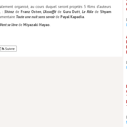
alement organisé, au cours duquel seront projetés 5 films d’auteurs
1 :
Shiraz
de
Franz Osten
,
L’Assoiffé
de
Guru Dutt
,
Le Rôle
de
Shyam
umentaire
Toute une nuit sans savoir
de
Payal Kapadia
.
Vent se lève
de
Miyazaki Hayao
.
Suivre