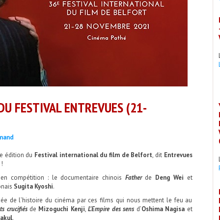
DU FESTIVAL ENTREVUES (21-
émand
e édition du
Festival international du film de Belfort
, dit
Entrevues
 !
 en compétition : le documentaire chinois
Father
de
Deng Wei
et
ponais
Sugita Kyoshi
.
ée de l’histoire du cinéma par ces films qui nous mettent le feu au
s crucifiés
de
Mizoguchi Kenji
,
L’Empire des sens
d’
Oshima Nagisa
et
akul
.