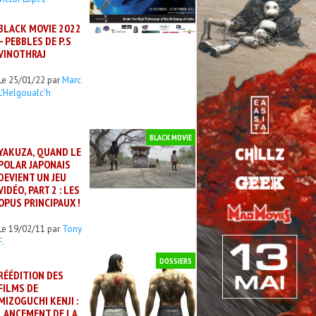
BLACK MOVIE 2022
– PEBBLES DE P.S
VINOTHRAJ
Le 25/01/22 par
Marc
L'Helgoualc'h
BLACK MOVIE
YAKUZA, QUAND LE
POLAR JAPONAIS
DEVIENT UN JEU
VIDÉO, PART 2 : LES
OPUS PRINCIPAUX !
Le 19/02/11 par
Tony
F.
DOSSIERS
RÉÉDITION DES
FILMS DE
MIZOGUCHI KENJI :
LANCEMENT DE LA