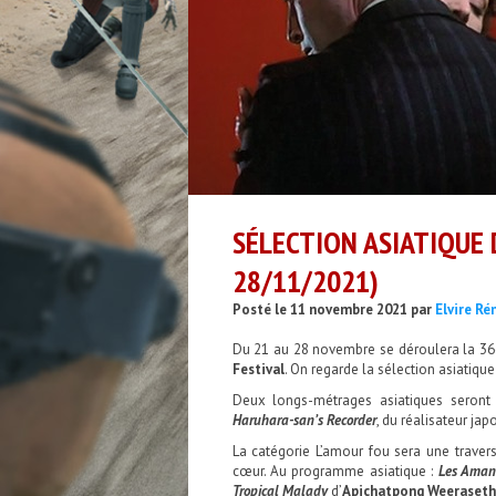
SÉLECTION ASIATIQUE 
28/11/2021)
Posté le 11 novembre 2021 par
Elvire R
Du 21 au 28 novembre se déroulera la 36
Festival
. On regarde la sélection asiatique
Deux longs-métrages asiatiques seront
Haruhara-san’s Recorder
, du réalisateur ja
La catégorie L’amour fou sera une travers
cœur. Au programme asiatique :
Les Amant
Tropical Malady
d’
Apichatpong Weeraseth