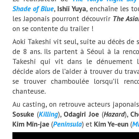
Shade of Blue
,
Ishii Yuya
, enchaîne les to
les Japonais pourront découvrir
The Asia
on se contente du trailer !
Aoki Takeshi vit seul, suite au décès de 
de 8 ans. Ils partent à Séoul à la renc
Takeshi qui vit dans le dénuement le
décide alors de l’aider à trouver du trava
se trouver chamboulée lorsqu’il renc
chanteuse.
Au casting, on retrouve acteurs japonais
Sosuke
(
Killing
),
Odagiri Joe
(
Hazard
),
Ch
Kim Min-jae
(
Peninsula
) et
Kim Ye-eun
(
Mi