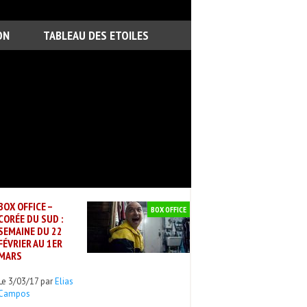
ON
TABLEAU DES ETOILES
BOX OFFICE –
BOX OFFICE
CORÉE DU SUD :
SEMAINE DU 22
FÉVRIER AU 1ER
MARS
Le 3/03/17 par
Elias
Campos