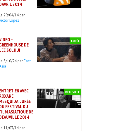
D’AVRIL 2014
Le 29/04/14 par
Victor Lopez
VIDEO –
CORÉE
GREENHOUSE DE
LEE SOLHUI
Le 5/10/24 par
East
Asia
ENTRETIEN AVEC
DEAUVILLE
ROXANE
MESQUIDA, JURÉE
DU FESTIVAL DU
FILM ASIATIQUE DE
DEAUVILLE 2014
Le 11/03/14 par