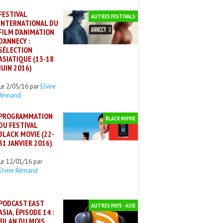
FESTIVAL
AUTRES FESTIVALS
INTERNATIONAL DU
FILM D’ANIMATION
D’ANNECY :
SÉLECTION
ASIATIQUE (13-18
JUIN 2016)
Le 2/05/16 par
Elvire
Rémand
PROGRAMMATION
BLACK MOVIE
DU FESTIVAL
BLACK MOVIE (22-
31 JANVIER 2016)
Le 12/01/16 par
Elvire Rémand
PODCAST EAST
AUTRES PAYS - ASIE
ASIA, ÉPISODE 14 :
BILAN DU MOIS