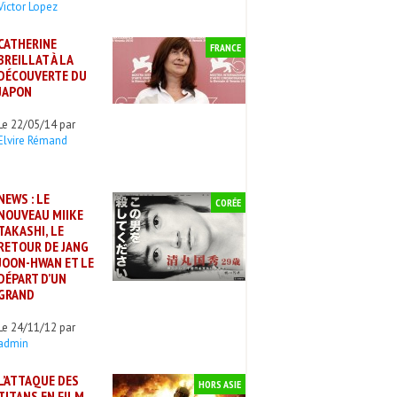
Victor Lopez
CATHERINE
FRANCE
BREILLAT À LA
DÉCOUVERTE DU
JAPON
Le 22/05/14 par
Elvire Rémand
NEWS : LE
CORÉE
NOUVEAU MIIKE
TAKASHI, LE
RETOUR DE JANG
JOON-HWAN ET LE
DÉPART D’UN
GRAND
Le 24/11/12 par
admin
L’ATTAQUE DES
HORS ASIE
TITANS EN FILM