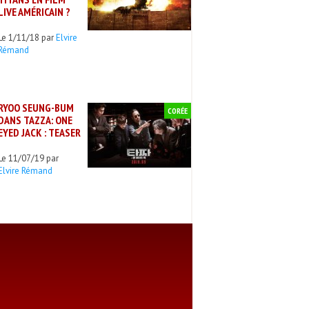
LIVE AMÉRICAIN ?
Le 1/11/18 par
Elvire
Rémand
RYOO SEUNG-BUM
CORÉE
DANS TAZZA: ONE
EYED JACK : TEASER
Le 11/07/19 par
Elvire Rémand