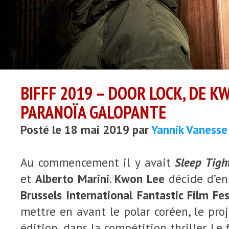
BIFFF 2019 – DOOR LOCK, DE KW
PARANOÏA GALOPANTE
Posté le 18 mai 2019 par
Yannik Vanesse
Au commencement il y avait
Sleep Tigh
et
Alberto Marini
.
Kwon Lee
décide d’en 
Brussels International Fantastic Film Fes
mettre en avant le polar coréen, le pro
édition, dans la compétition thriller. Le 