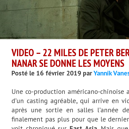
VIDEO – 22 MILES DE PETER BE
NANAR SE DONNE LES MOYENS
Posté le 16 février 2019 par
Yannik Vane
Une co-production américano-chinoise 
d’un casting agréable, qui arrive en v
après une sortie en salles l’année der
finalement pas plus pour que le dernie
voit chroniqué sur
East Asia
. Mais que