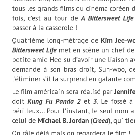
tous les grands films du cinéma coréen 
fois, c’est au tour de
A Bittersweet Life
passer à la casserole !
Quatrième long-métrage de
Kim Jee-w
Bittersweet Life
met en scène un chef de 
petite amie Hee-su d’avoir une liaison a
demande à son bras droit, Sun-woo, d
l’éliminer s’il la surprend en galante co
Le film américain sera réalisé par
Jennif
doit
Kung Fu Panda 2
et
3
. Le fossé à
périlleux… Pour l’instant, le seul nom 
celui de
Michael B. Jordan
(
Creed
), qui ti
On râle déjà mais on regardera le film !