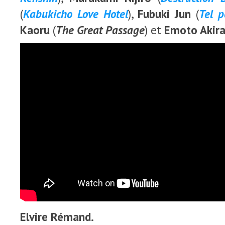
(
Kabukicho Love Hotel
),
Fubuki Jun
(
Tel pè
Kaoru
(
The Great Passage
) et
Emoto Akir
Elvire Rémand.