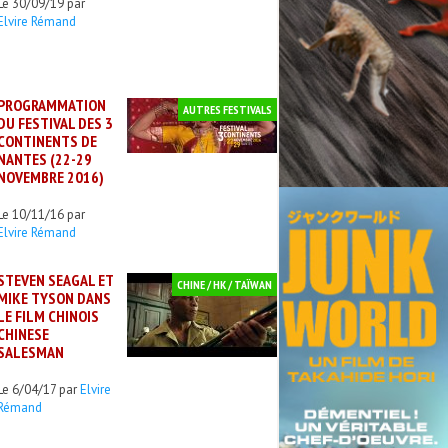
Le 30/09/19 par
Elvire Rémand
PROGRAMMATION
AUTRES FESTIVALS
DU FESTIVAL DES 3
CONTINENTS DE
NANTES (22-29
NOVEMBRE 2016)
Le 10/11/16 par
Elvire Rémand
STEVEN SEAGAL ET
CHINE / HK / TAÏWAN
MIKE TYSON DANS
LE FILM CHINOIS
CHINESE
SALESMAN
Le 6/04/17 par
Elvire
Rémand