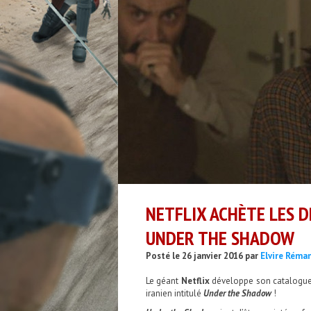
NETFLIX ACHÈTE LES D
UNDER THE SHADOW
Posté le 26 janvier 2016 par
Elvire Réma
Le géant
Netflix
développe son catalogue. I
iranien intitulé
Under the Shadow
!