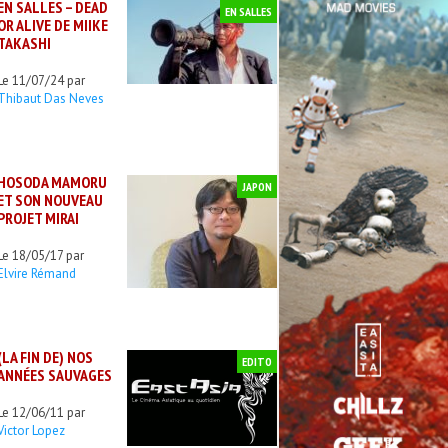
EN SALLES – DEAD
EN SALLES
OR ALIVE DE MIIKE
TAKASHI
Le 11/07/24 par
Thibaut Das Neves
HOSODA MAMORU
JAPON
ET SON NOUVEAU
PROJET MIRAI
Le 18/05/17 par
Elvire Rémand
(LA FIN DE) NOS
EDITO
ANNÉES SAUVAGES
Le 12/06/11 par
Victor Lopez