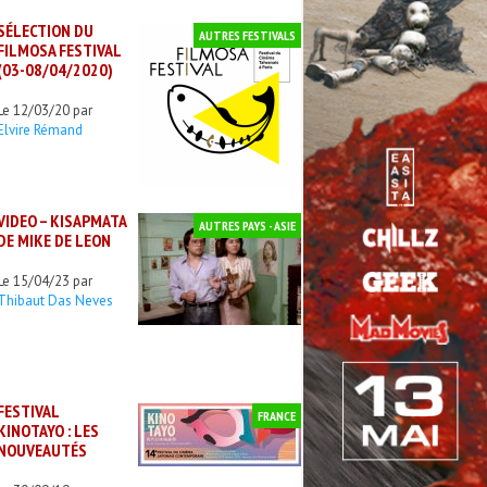
SÉLECTION DU
AUTRES FESTIVALS
FILMOSA FESTIVAL
(03-08/04/2020)
Le 12/03/20 par
Elvire Rémand
VIDEO – KISAPMATA
AUTRES PAYS - ASIE
DE MIKE DE LEON
Le 15/04/23 par
Thibaut Das Neves
FESTIVAL
FRANCE
KINOTAYO : LES
NOUVEAUTÉS