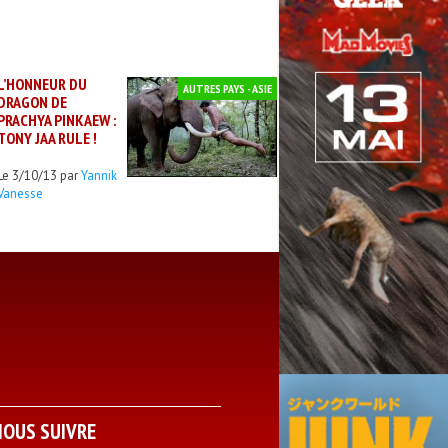
L’HONNEUR DU
AUTRES PAYS - ASIE
DRAGON DE
PRACHYA PINKAEW :
TONY JAA RULE !
Le 3/10/13 par
Yannik
Vanesse
NOUS SUIVRE