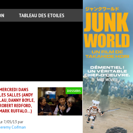
ON
TABLEAU DES ETOILES
MERCREDI DANS
DOSSIERS
LES SALLES (ANDY
LAU, DANNY BOYLE,
ROBERT REDFORD,
MARK RUFFALO…)
Le 7/05/13 par
Jeremy Coifman