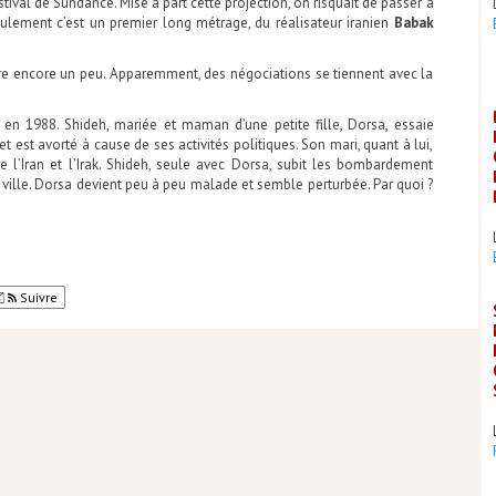
stival de Sundance. Mise à part cette projection, on risquait de passer à
eulement c’est un premier long métrage, du réalisateur iranien
Babak
.
ndre encore un peu. Apparemment, des négociations se tiennent avec la
en 1988. Shideh, mariée et maman d’une petite fille, Dorsa, essaie
t est avorté à cause de ses activités politiques. Son mari, quant à lui,
e l’Iran et l’Irak. Shideh, seule avec Dorsa, subit les bombardement
a ville. Dorsa devient peu à peu malade et semble perturbée. Par quoi ?
Suivre