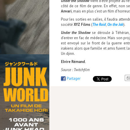
Under the Shadow
vient d’être projeté au fe
côté de ce film de genre. En effet, non s
Anvari
, mais en plus c’est un film d’horreur
Pour les sorties en salles, il faudra atte
société
XYZ Films
(
The Raid
,
On the Job
).
Under the Shadow
se déroule à Téhéran, 
d’entrer en fac de médecine. Mais son proje
est envoyé sur le front de la guerre entr
irakiens alors que famille et amis fuient l
Un djinn.
Elvire Rémand.
Source : Twitchfilm
Partager