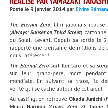
RÉALISÉ PAR YAMAZAKI TAKASH
Posté le 9 janvier 2014 par
Elvire Réman
The Eternal Zero
, film japonais réalis
(
Always: Sunset on Third Street
), cartonn
du Soleil Levant. Depuis sa sortie le 
rapporté une trentaine de millions de d
nous intéresser !
The Eternal Zero
suit Kentaro et sa sœu
sur leur grand-père, mort pendant
mondiale. En suivant sa trace, ils déc
vérité qui se cache autour de cet aïeul.
Au casting, on retrouve
Okada Junichi
(
Miura Haruma
(
Crows Zero 2
),
Inoue 