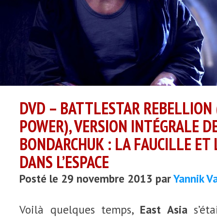
DVD – BATTLESTAR REBELLION 
POWER), VERSION INTÉGRALE D
BONDARCHUK : LA FAUCILLE ET
DANS L’ESPACE
Posté le 29 novembre 2013 par
Yannik V
Voilà quelques temps,
East Asia
s’éta