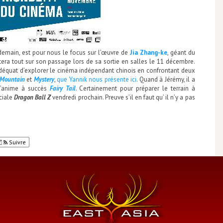
 demain, est pour nous le focus sur l’œuvre de
Jia Zhang-ke
, géant du
ra tout sur son passage lors de sa sortie en salles le 11 décembre.
 adéquat d’explorer le cinéma indépendant chinois en confrontant deux
 Mountain
et
Mystery
,
que Yannik nous présente ici
. Quand à Jérémy, il a
l’anime à succès
Fairy Tail
. Certainement pour préparer le terrain à
ciale
Dragon Ball Z
vendredi prochain. Preuve s’il en faut qu’ il n’y a pas
…
Suivre