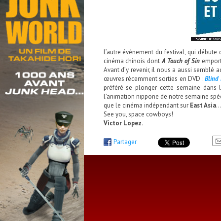
L’autre événement du festival, qui débute
cinéma chinois dont
A Touch of Sin
emporte
Avant d’y revenir, il nous a aussi semblé
œuvres récemment sorties en DVD :
Blind
préféré se plonger cette semaine dans 
l’animation nippone de notre semaine spé
que le cinéma indépendant sur
East Asia
See you, space cowboys!
Victor Lopez.
Partager