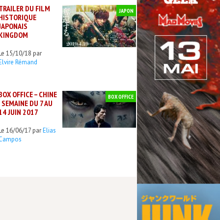
TRAILER DU FILM
JAPON
HISTORIQUE
JAPONAIS
KINGDOM
Le 15/10/18 par
Elvire Rémand
BOX OFFICE – CHINE
BOX OFFICE
: SEMAINE DU 7 AU
14 JUIN 2017
Le 16/06/17 par
Elias
Campos