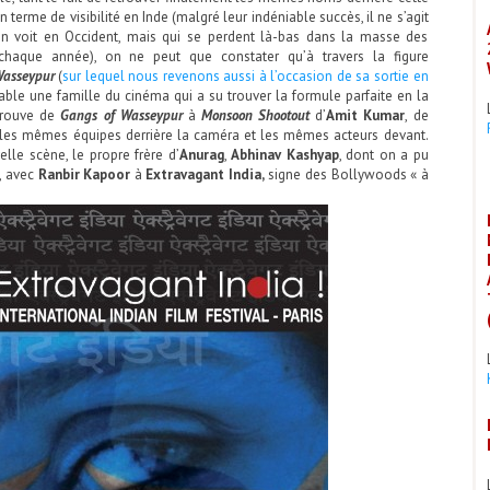
n terme de visibilité en Inde (malgré leur indéniable succès, il ne s’agit
’on voit en Occident, mais qui se perdent là-bas dans la masse des
haque année), on ne peut que constater qu’à travers la figure
Wasseypur
(
sur lequel nous revenons aussi à l’occasion de sa sortie en
utable une famille du cinéma qui a su trouver la formule parfaite en la
etrouve de
Gangs of Wasseypur
à
Monsoon Shootout
d’
Amit Kumar
, de
les mêmes équipes derrière la caméra et les mêmes acteurs devant.
elle scène, le propre frère d’
Anurag
,
Abhinav Kashyap
, dont on a pu
,
avec
Ranbir Kapoor
à
Extravagant India,
signe des Bollywoods « à