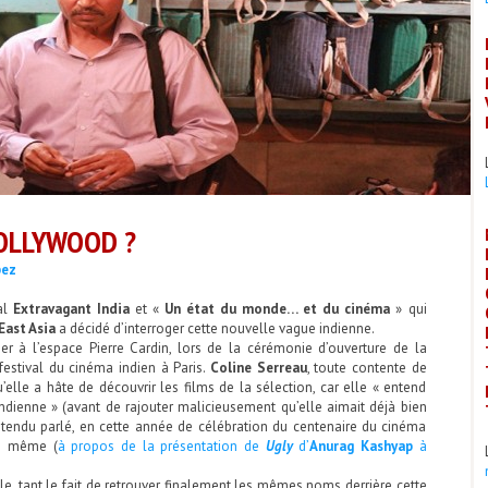
BOLLYWOOD ?
pez
al
Extravagant India
et «
Un état du monde… et du cinéma
» qui
East Asia
a décidé d’interroger cette nouvelle vague indienne.
r à l’espace Pierre Cardin, lors de la cérémonie d’ouverture de la
 festival du cinéma indien à Paris.
Coline Serreau
, toute contente de
’elle a hâte de découvrir les films de la sélection, car elle « entend
dienne » (avant de rajouter malicieusement qu’elle aimait déjà bien
entendu parlé, en cette année de célébration du centenaire du cinéma
ci même (
à propos de la présentation de
Ugly
d’
Anurag Kashyap
à
e, tant le fait de retrouver finalement les mêmes noms derrière cette