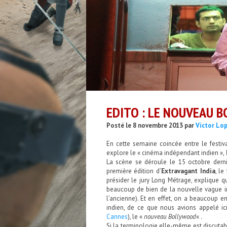
EDITO : LE NOUVEAU 
Posté le 8 novembre 2013 par
Victor Lo
En cette semaine coincée entre le festiv
explore le « cinéma indépendant indien »,
La scène se déroule le 15 octobre dernie
première édition d’
Extravagant India
, le
présider le jury Long Métrage, explique qu
beaucoup de bien de la nouvelle vague in
l’ancienne). Et en effet, on a beaucoup 
indien, de ce que nous avions appelé i
Cannes
), le «
nouveau Bollywood
« .
Si la terminologie elle-même est discutabl