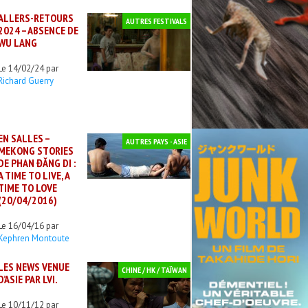
ALLERS-RETOURS
AUTRES FESTIVALS
2024 – ABSENCE DE
WU LANG
Le 14/02/24 par
Richard Guerry
EN SALLES –
AUTRES PAYS - ASIE
MEKONG STORIES
DE PHAN ĐĂNG DI :
A TIME TO LIVE, A
TIME TO LOVE
(20/04/2016)
Le 16/04/16 par
Kephren Montoute
LES NEWS VENUE
CHINE / HK / TAÏWAN
D’ASIE PAR LVI.
Le 10/11/12 par