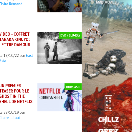
Elvire Rémand
VIDEO – COFFRET
DVD / BLU-RAY
TANAKA KINUYO :
LETTRE D’AMOUR
Le 18/10/22 par
East
Asia
UN PREMIER
HORS ASIE
TEASER POUR LE
GHOST IN THE
SHELL DE NETFLIX
Le 28/10/19 par
Claire Lalaut