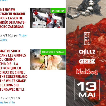
INTERVIEW
ENTRETIEN
D’IGUCHI NOBORU
POUR LA SORTIE
VIDÉO DE KARATE-
ROBO ZABORGAR
Le 4/12/12 par
Victor
Lopez
MAITRE SHIFU
CHINE / HK / TAÏWAN
DANS LES GRIFFES
DU CINÉMA
CHINOIS – LA
CHRONIQUE EN
DIRECT DE CHINE :
THE SORCERER AND
THE WHITE SNAKE
DE CHING SIU
TUNG AVEC JET LI
Le 29/11/11 par
maitre shifu