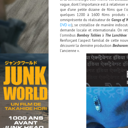
vague, dont l’importance est à relativiser e
que d’une petite dizaine de films que l
quelques 1200 à 1600 films produits c
omniprésente du réalisateur de
Gangs of 
DVD ici
), se cristallise de manière indisc
demande locale et internationale. On r
l’omnibus
Bombay Talkies
à
The Lunchbox
Renforçant l’aspect familial de cette nouv
découvrir la dernière production
Besharam
l’ancienne ».