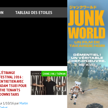
ON
TABLEAU DES ETOILES
L’ÉTRANGE
CHINE / HK / TAÏWAN
FESTIVAL 2016 :
ENTRETIEN AVEC
ADAM TSUEI POUR
THE TENANTS
DOWNSTAIRS
Le 1/10/16 par
Martin
Debat