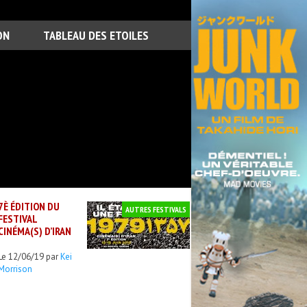
ON
TABLEAU DES ETOILES
7È ÉDITION DU
AUTRES FESTIVALS
FESTIVAL
CINÉMA(S) D’IRAN
Le 12/06/19 par
Kei
Morrison