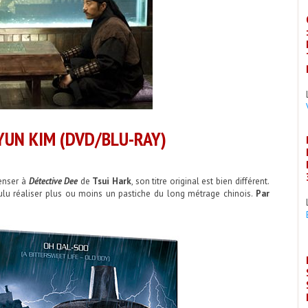
YUN KIM (DVD/BLU-RAY)
penser à
Détective Dee
de
Tsui Hark
, son titre original est bien différent.
lu réaliser plus ou moins un pastiche du long métrage chinois.
Par