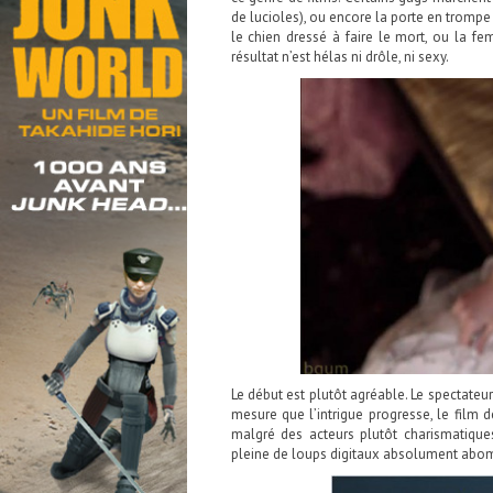
de lucioles), ou encore la porte en trompe
le chien dressé à faire le mort, ou la f
résultat n’est hélas ni drôle, ni sexy.
Le début est plutôt agréable. Le spectateur
mesure que l’intrigue progresse, le film 
malgré des acteurs plutôt charismatiques
pleine de loups digitaux absolument abo