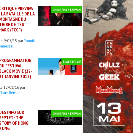
CRITIQUE PREVIEW
CHINE / HK / TAÏWAN
: LA BATAILLE DE LA
MONTAGNE DU
TIGRE DE TSUI
HARK (FCCF)
Le 9/05/15 par
Yannik
Vanesse
PROGRAMMATION
BLACK MOVIE
DU FESTIVAL
BLACK MOVIE (22-
31 JANVIER 2016)
Le 12/01/16 par
Elvire Rémand
DES INFO SUR
CHINE / HK / TAÏWAN
SEPTET : THE
STORY OF HONG
KONG