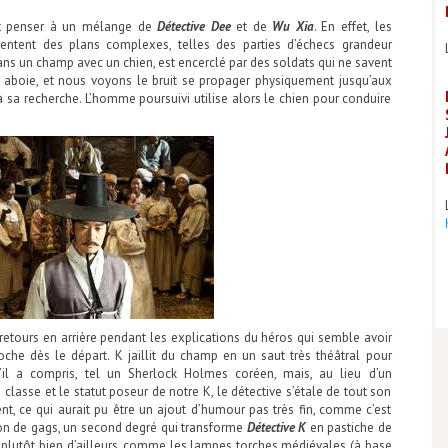
nt penser à un mélange de
Détective Dee
et de
Wu Xia
. En effet, les
ntent des plans complexes, telles des parties d’échecs grandeur
s un champ avec un chien, est encerclé par des soldats qui ne savent
en aboie, et nous voyons le bruit se propager physiquement jusqu’aux
à sa recherche. L’homme poursuivi utilise alors le chien pour conduire
 retours en arrière pendant les explications du héros qui semble avoir
oche dès le départ. K jaillit du champ en un saut très théâtral pour
u’il a compris, tel un Sherlock Holmes coréen, mais, au lieu d’un
 classe et le statut poseur de notre K, le détective s’étale de tout son
nt, ce qui aurait pu être un ajout d’humour pas très fin, comme c’est
sion de gags, un second degré qui transforme
Détective K
en pastiche de
 plutôt bien d’ailleurs, comme les lampes torches médiévales (à base