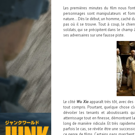
Les premières minutes du film nous fo
personnages sont manipulateurs et fome
nature… Dès le début, un homme, caché dan
pas où il se trouve. Tout à coup, le chi
soldats, qui se précipitent dans le champ 
ses adversaires sur une fausse piste.
Le côté
Wu Xia
apparaît très tôt, avec des
tout compris. Pourtant, quelque chose cl
dévoiler les tenants et aboutissants q
atterrissage tout en finesse, démontrant la
long de manière ridicule. Et très rapideme
parfois le cas, se révèle être une succes
ce genre de films. Certains gags marchent