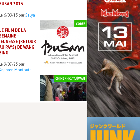
BUSAN 2013
Le 6/09/13 par
Selya
CORÉE
LE FILM DE LA
SEMAINE –
JEUNESSE (RETOUR
AU PAYS) DE WANG
BING
Le 9/07/25 par
Kephren Montoute
CHINE / HK / TAÏWAN