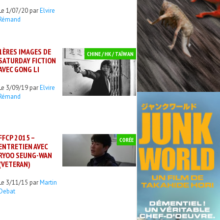
Le 1/07/20 par
Elvire
Rémand
1ÈRES IMAGES DE
CHINE / HK / TAÏWAN
SATURDAY FICTION
AVEC GONG LI
Le 3/09/19 par
Elvire
Rémand
FFCP 2015 –
CORÉE
ENTRETIEN AVEC
RYOO SEUNG-WAN
(VETERAN)
Le 3/11/15 par
Martin
Debat