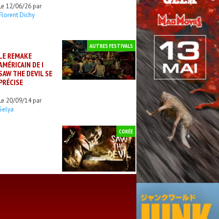
Le 12/06/26 par
Florent Dichy
AUTRES FESTIVALS
LE REMAKE
AMÉRICAIN DE I
SAW THE DEVIL SE
PRÉCISE
Le 20/09/14 par
Selya
CORÉE