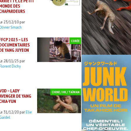
ARRIETTY, LE PETIT
MONDE DES
CHAPARDEURS
Le 23/12/10 par
Olivier Smach
FFCP 2025 – LES
CORÉE
DOCUMENTAIRES
DE YANG JUYEON
Le 28/11/25 par
Florent Dichy
VOD – LADY
CHINE / HK / TAÏWAN
AVENGER DE YANG
CHIA-YUN
Le 31/12/20 par
Elie
Gardel