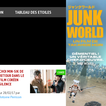
ON
TABLEAU DES ETOILES
CHOI MIN-SIK DE
CORÉE
RETOUR DANS LE
FILM CORÉEN
SILENCE
Le 28/02/17 par
Antoine Perrissin