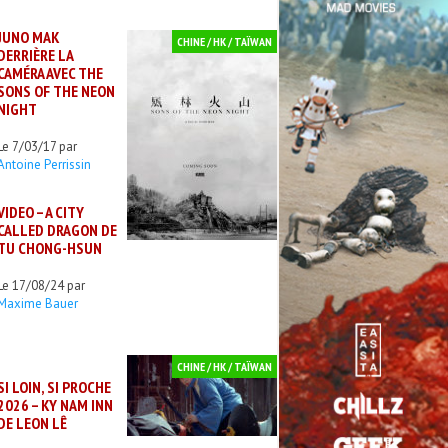
JUNO MAK
CHINE / HK / TAÏWAN
DERRIÈRE LA
CAMÉRA AVEC THE
SONS OF THE NEON
NIGHT
Le 7/03/17 par
Antoine Perrissin
VIDEO – A CITY
CALLED DRAGON DE
TU CHONG-HSUN
Le 17/08/24 par
Maxime Bauer
CHINE / HK / TAÏWAN
SI LOIN, SI PROCHE
2026 – KY NAM INN
DE LEON LÊ