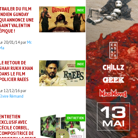
TRAILER DU FILM
INDE
INDIEN GUNDAY
QUI ANNONCE UNE
SAINT VALENTIN
ÉPIQUE !
Le 20/01/14 par
Mr.
Ma
LE RETOUR DE
INDE
SHAH RUKH KHAN
DANS LE FILM
POLICIER RAEES
Le 12/12/16 par
Elvire Rémand
ENTRETIEN
ENTRETIEN
EXCLUSIF AVEC
CÉCILE CORBEL,
COMPOSITRICE DE