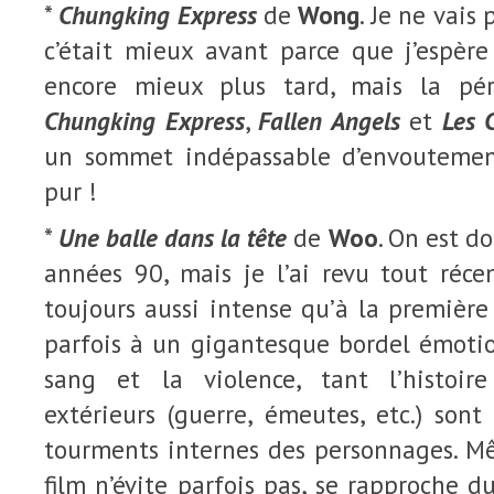
*
Chungking Express
de
Wong
. Je ne vais
c’était mieux avant parce que j’espère
encore mieux plus tard, mais la pé
Chungking Express
,
Fallen Angels
et
Les 
un sommet indépassable d’envouteme
pur !
*
Une balle dans la tête
de
Woo
. On est d
années 90, mais je l’ai revu tout réc
toujours aussi intense qu’à la première
parfois à un gigantesque bordel émotio
sang et la violence, tant l’histoi
extérieurs (guerre, émeutes, etc.) sont 
tourments internes des personnages. Mê
film n’évite parfois pas, se rapproche d