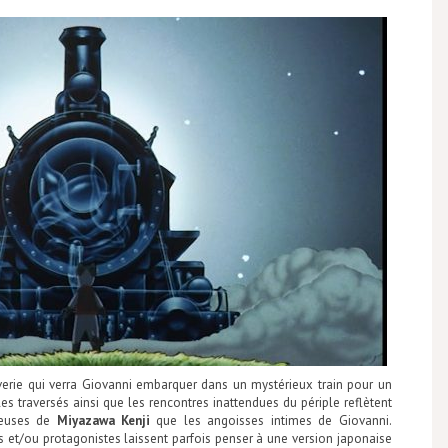
êverie qui verra Giovanni embarquer dans un mystérieux train pour un
s traversés ainsi que les rencontres inattendues du périple reflètent
gieuses de
Miyazawa Kenji
que les angoisses intimes de Giovanni.
ons et/ou protagonistes laissent parfois penser à une version japonaise