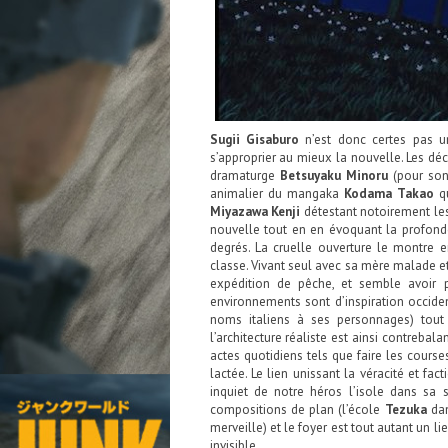
Sugii Gisaburo
n’est donc certes pas u
s’approprier au mieux la nouvelle. Les déci
dramaturge
Betsuyaku Minoru
(pour son
animalier du mangaka
Kodama Takao
qu
Miyazawa Kenji
détestant notoirement les 
nouvelle tout en en évoquant la profonde
degrés. La cruelle ouverture le montre 
classe. Vivant seul avec sa mère malade et
expédition de pêche, et semble avoir p
environnements sont d’inspiration occide
noms italiens à ses personnages) tout 
l’architecture réaliste est ainsi contreba
actes quotidiens tels que faire les cour
lactée. Le lien unissant la véracité et fa
inquiet de notre héros l’isole dans sa 
compositions de plan (l’école
Tezuka
dan
merveille) et le foyer est tout autant un 
invisible.