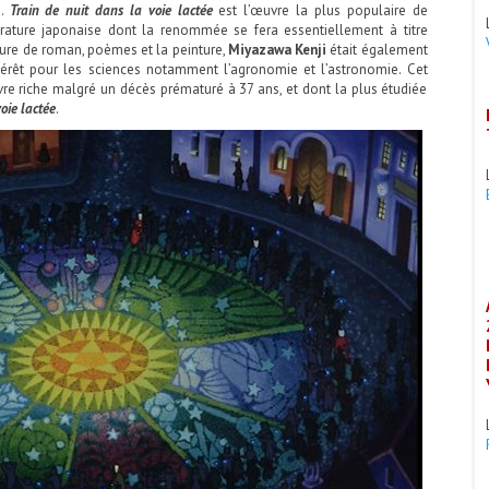
e.
Train de nuit dans la voie lactée
est l’œuvre la plus populaire de
ttérature japonaise dont la renommée se fera essentiellement à titre
ture de roman, poèmes et la peinture,
Miyazawa Kenji
était également
ntérêt pour les sciences notamment l’agronomie et l’astronomie. Cet
re riche malgré un décès prématuré à 37 ans, et dont la plus étudiée
oie lactée
.