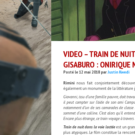
VIDEO – TRAIN DE NUIT
GISABURO : ONIRIQUE
Posté le 12 mai 2018 par
Justin Kwedi
Rimini
nous fait conjointement découvr
également un monument de la littérature 
Giovanni, issu d’une famille pauvre, doit trav
il peut compter sur l’aide de son ami Camp
notamment d’un de ses camarades de classe n
sommet d’une colline. C’est alors qu’il entend
Encore plus étrange, ce train voyage à travers 
Train de nuit dans la voie lactée
est un gran
plus atypiques. Le film constitue la rencontr