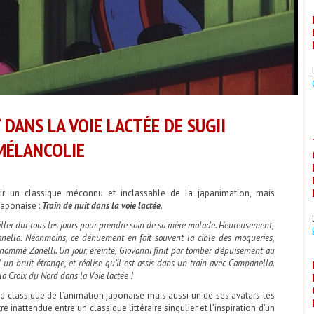
 DANS LA VOIE LACTÉE DE SUGII
 MÉLANCOLIE
ir un classique méconnu et inclassable de la japanimation, mais
japonaise :
Train de nuit dans la voie lactée
.
ailler dur tous les jours pour prendre soin de sa mère malade. Heureusement,
anella. Néanmoins, ce dénuement en fait souvent la cible des moqueries,
ommé Zanelli. Un jour, éreinté, Giovanni finit par tomber d’épuisement au
 un bruit étrange, et réalise qu’il est assis dans un train avec Campanella.
la Croix du Nord dans la Voie lactée !
d classique de l’animation japonaise mais aussi un de ses avatars les
e inattendue entre un classique littéraire singulier et l’inspiration d’un