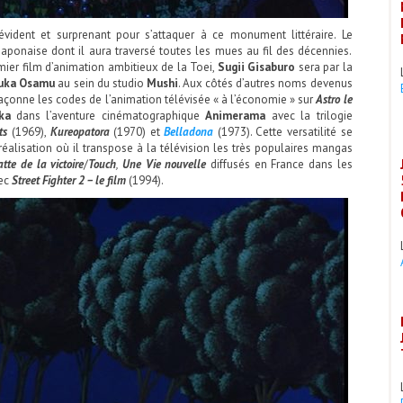
évident et surprenant pour s’attaquer à ce monument littéraire. Le
japonaise dont il aura traversé toutes les mues au fil des décennies.
mier film d’animation ambitieux de la Toei,
Sugii Gisaburo
sera par la
uka Osamu
au sein du studio
Mushi
. Aux côtés d’autres noms devenus
açonne les codes de l’animation télévisée « à l’économie » sur
Astro le
ka
dans l’aventure cinématographique
Animerama
avec la trilogie
ts
(1969),
Kureopatora
(1970) et
Belladona
(1973). Cette versatilité se
réalisation où il transpose à la télévision les très populaires mangas
tte de la victoire
/
Touch
,
Une Vie nouvelle
diffusés en France dans les
vec
Street Fighter 2 – le film
(1994).