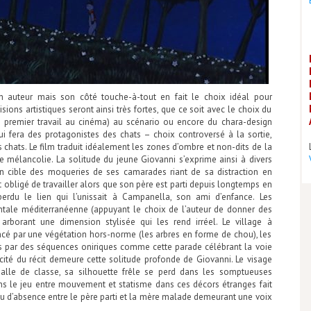
n auteur mais son côté touche-à-tout en fait le choix idéal pour
sions artistiques seront ainsi très fortes, que ce soit avec le choix du
 premier travail au cinéma) au scénario ou encore du chara-design
i fera des protagonistes des chats – choix controversé à la sortie,
chats. Le film traduit idéalement les zones d’ombre et non-dits de la
 mélancolie. La solitude du jeune Giovanni s’exprime ainsi à divers
en cible des moqueries de ses camarades riant de sa distraction en
 obligé de travailler alors que son père est parti depuis longtemps en
erdu le lien qui l’unissait à Campanella, son ami d’enfance. Les
ntale méditerranéenne (appuyant le choix de l’auteur de donner des
arborant une dimension stylisée qui les rend irréel. Le village à
lancé par une végétation hors-norme (les arbres en forme de chou), les
ses par des séquences oniriques comme cette parade célébrant la voie
cticité du récit demeure cette solitude profonde de Giovanni. Le visage
salle de classe, sa silhouette frêle se perd dans les somptueuses
s le jeu entre mouvement et statisme dans ces décors étranges fait
lieu d’absence entre le père parti et la mère malade demeurant une voix