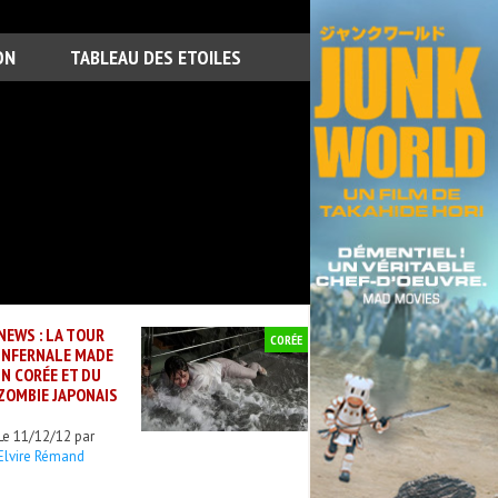
ON
TABLEAU DES ETOILES
NEWS : LA TOUR
CORÉE
INFERNALE MADE
IN CORÉE ET DU
ZOMBIE JAPONAIS
Le 11/12/12 par
Elvire Rémand