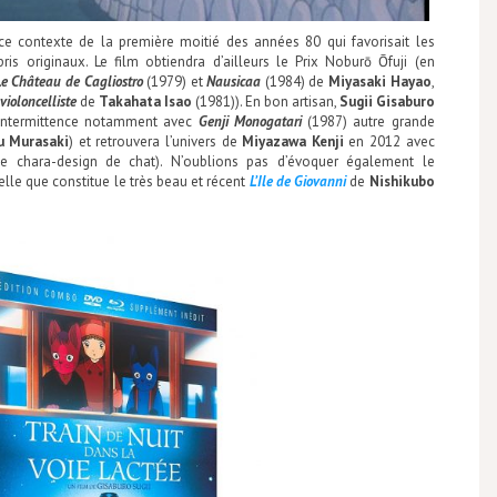
e contexte de la première moitié des années 80 qui favorisait les
ris originaux. Le film obtiendra d’ailleurs le Prix Noburō Ōfuji (en
Le Château de Cagliostro
(1979) et
Nausicaa
(1984) de
Miyasaki Hayao
,
violoncelliste
de
Takahata Isao
(1981)). En bon artisan,
Sugii Gisaburo
r intermittence notamment avec
Genji Monogatari
(1987) autre grande
u Murasaki
) et retrouvera l’univers de
Miyazawa Kenji
en 2012 avec
e chara-design de chat). N’oublions pas d’évoquer également le
le que constitue le très beau et récent
L’Ile de Giovanni
de
Nishikubo