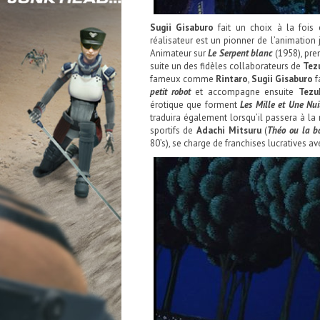
Sugii Gisaburo
fait un choix à la fois 
réalisateur est un pionner de l’animation 
Animateur sur
Le Serpent blanc
(1958), pre
suite un des fidèles collaborateurs de
Tez
fameux comme
Rintaro
,
Sugii Gisaburo
f
petit robot
et accompagne ensuite
Tezu
érotique que forment
Les Mille et Une Nui
traduira également lorsqu’il passera à la 
sportifs de
Adachi Mitsuru
(
Théo ou la ba
80’s), se charge de franchises lucratives a