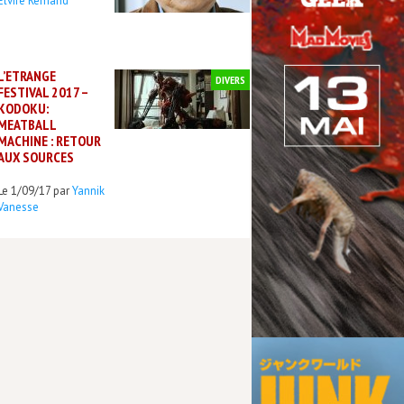
Elvire Rémand
L’ETRANGE
DIVERS
FESTIVAL 2017 –
KODOKU:
MEATBALL
MACHINE : RETOUR
AUX SOURCES
Le 1/09/17 par
Yannik
Vanesse