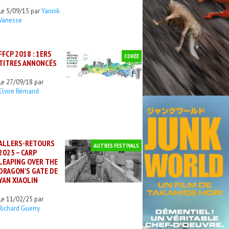
Le 5/09/15 par
Yannik
Vanesse
FFCP 2018 : 1ERS
CORÉE
TITRES ANNONCÉS
Le 27/09/18 par
Elvire Rémand
ALLERS-RETOURS
AUTRES FESTIVALS
2025 – CARP
LEAPING OVER THE
DRAGON’S GATE DE
YAN XIAOLIN
Le 11/02/25 par
Richard Guerry