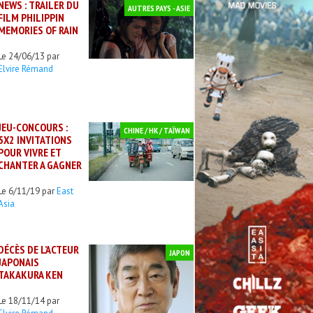
NEWS : TRAILER DU
AUTRES PAYS - ASIE
FILM PHILIPPIN
MEMORIES OF RAIN
Le 24/06/13 par
Elvire Rémand
JEU-CONCOURS :
CHINE / HK / TAÏWAN
5X2 INVITATIONS
POUR VIVRE ET
CHANTER A GAGNER
Le 6/11/19 par
East
Asia
DÉCÈS DE L’ACTEUR
JAPON
JAPONAIS
TAKAKURA KEN
Le 18/11/14 par