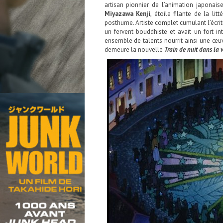
artisan pionnier de l’animation japonais
Miyazawa Kenji
, étoile filante de la li
posthume. Artiste complet cumulant l’écri
un fervent bouddhiste et avait un fort i
ensemble de talents nourrit ainsi une œuv
demeure la nouvelle
Train de nuit dans la v