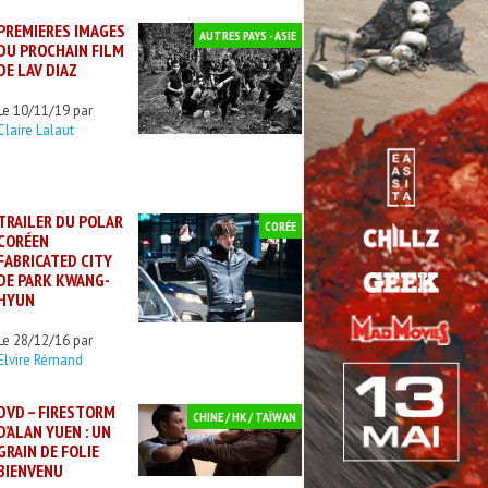
PREMIERES IMAGES
AUTRES PAYS - ASIE
DU PROCHAIN FILM
DE LAV DIAZ
Le 10/11/19 par
Claire Lalaut
TRAILER DU POLAR
CORÉE
CORÉEN
FABRICATED CITY
DE PARK KWANG-
HYUN
Le 28/12/16 par
Elvire Rémand
DVD – FIRESTORM
CHINE / HK / TAÏWAN
D’ALAN YUEN : UN
GRAIN DE FOLIE
BIENVENU