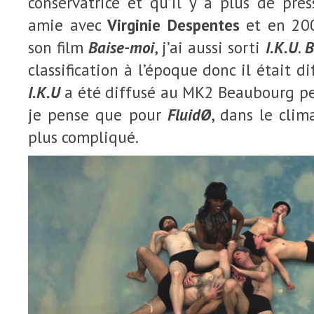
conservatrice et qu’il y a plus de pres
amie avec
Virginie Despentes
et en 200
son film
Baise-moi
, j’ai aussi sorti
I.K.U
.
B
classification à l’époque donc il était dif
I.K.U
a été diffusé au MK2 Beaubourg p
je pense que pour
FluidØ
, dans le clim
plus compliqué.