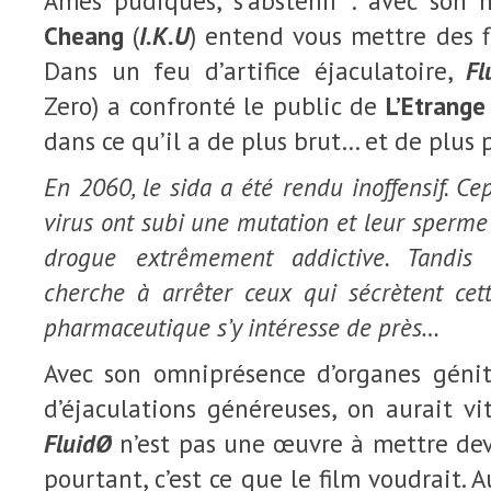
Âmes pudiques, s’abstenir : avec son 
Cheang
(
I.K.U
) entend vous mettre des f
Dans un feu d’artifice éjaculatoire,
Fl
Zero) a confronté le public de
L’Etrange
dans ce qu’il a de plus brut… et de plus 
En 2060, le sida a été rendu inoffensif. Ce
virus ont subi une mutation et leur sperme
drogue extrêmement addictive. Tandis
cherche à arrêter ceux qui sécrètent cette
pharmaceutique s’y intéresse de près…
Avec son omniprésence d’organes géni
d’éjaculations généreuses, on aurait v
FluidØ
n’est pas une œuvre à mettre dev
pourtant, c’est ce que le film voudrait.