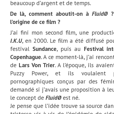
beaucoup d’argent et de temps.
De là, comment aboutit-on à
FluidØ
? 
l’origine de ce film ?
J’ai fini mon second film, une product
I.K.U
, en 2000. Le film a été diffusé po
festival
Sundance
, puis au
Festival in
Copenhague
. A ce moment-là, j’ai rencon
de
Lars Von Trier
. A l’époque, ils avaie
Puzzy Power, et ils voulaient p
pornographiques conçus par des fémin
demandé si j’avais une proposition à leur
le concept de
FluidØ
est né.
Je pense que l’idée trouve sa source da
tristesse vis-à-vis de l’épidémie de si