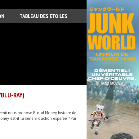
ON
TABLEAU DES ETOILES
/BLU-RAY)
Aventi nous propose Blood Money, histoire de
oney est-il la série B d'action espérée ? Par