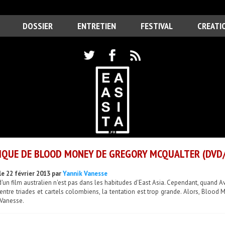
DOSSIER
ENTRETIEN
FESTIVAL
CREATI
IQUE DE BLOOD MONEY DE GREGORY MCQUALTER (DVD
le 22 février 2013 par
Yannik Vanesse
d'un film australien n'est pas dans les habitudes d'East Asia. Cependant, quand 
entre triades et cartels colombiens, la tentation est trop grande. Alors, Blood M
 Vanesse.