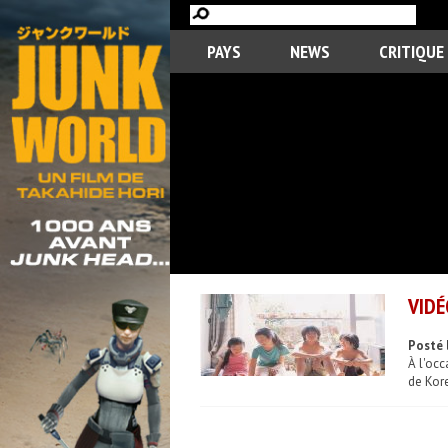
PAYS
NEWS
CRITIQUE
VIDÉ
Posté 
À l'oc
de Kor