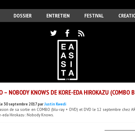
DOSSIER
ENTRETIEN
FESTIVAL
CREATI
O – NOBODY KNOWS DE KORE-EDA HIROKAZU (COMBO BL
le 30 septembre 2017 par
Justin Kwedi
casion de sa sortie en COMBO (blu-ray + DVD) et DVD le 12 septembre chez ARP 
e-eda Hirokazu : Nobody Knows.