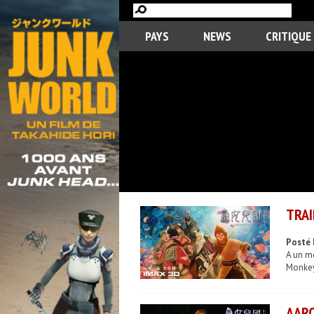
PAYS
NEWS
CRITIQUE
TRAI
Posté 
A un mo
Monkey 
AARO