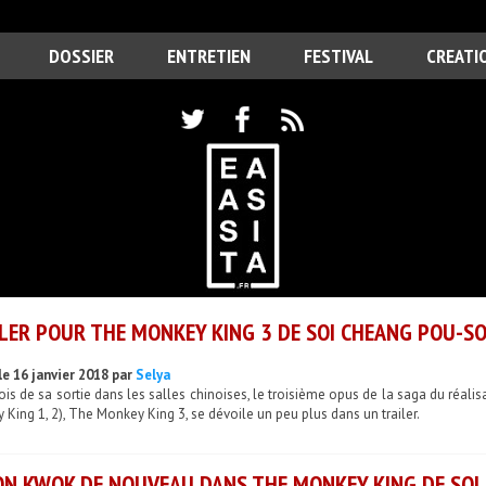
DOSSIER
ENTRETIEN
FESTIVAL
CREATI
LER POUR THE MONKEY KING 3 DE SOI CHEANG POU-SO
le 16 janvier 2018 par
Selya
is de sa sortie dans les salles chinoises, le troisième opus de la saga du réa
King 1, 2), The Monkey King 3, se dévoile un peu plus dans un trailer.
N KWOK DE NOUVEAU DANS THE MONKEY KING DE SOI 