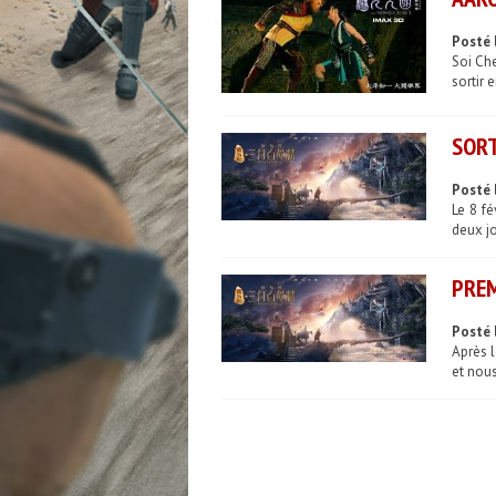
Posté 
Soi Che
sortir 
SORT
Posté 
Le 8 fé
deux jo
PREM
Posté 
Après l
et nous