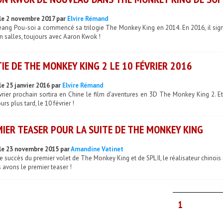
le 2 novembre 2017 par
Elvire Rémand
ang Pou-soi a commencé sa trilogie The Monkey King en 2014. En 2016, il signai
en salles, toujours avec Aaron Kwok !
IE DE THE MONKEY KING 2 LE 10 FÉVRIER 2016
le 25 janvier 2016 par
Elvire Rémand
vrier prochain sortira en Chine le film d'aventures en 3D The Monkey King 2. Et
urs plus tard, le 10 février !
IER TEASER POUR LA SUITE DE THE MONKEY KING
le 23 novembre 2015 par
Amandine Vatinet
e succès du premier volet de The Monkey King et de SPL II, le réalisateur chinoi
 avons le premier teaser !
1