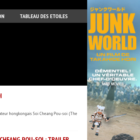
ON
TABLEAU DES ETOILES
I
lisateur hongkongais Soi Cheang Pou-soi (The
CHEANG POU-SOI : TRAILER