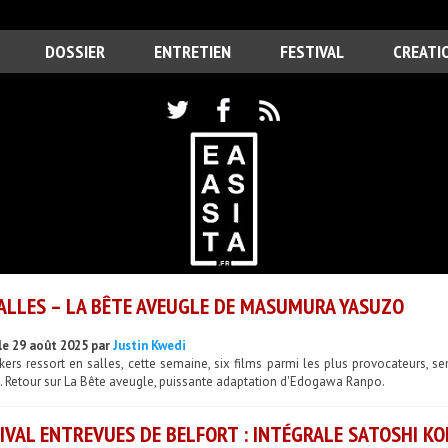
DOSSIER
ENTRETIEN
FESTIVAL
CREATI
ALLES – LA BÊTE AVEUGLE DE MASUMURA YASUZO
le 29 août 2025 par
Justin Kwedi
ers ressort en salles, cette semaine, six films parmi les plus provocateurs, s
. Retour sur La Bête aveugle, puissante adaptation d'Edogawa Ranpo.
IVAL ENTREVUES DE BELFORT : INTÉGRALE SATOSHI KO