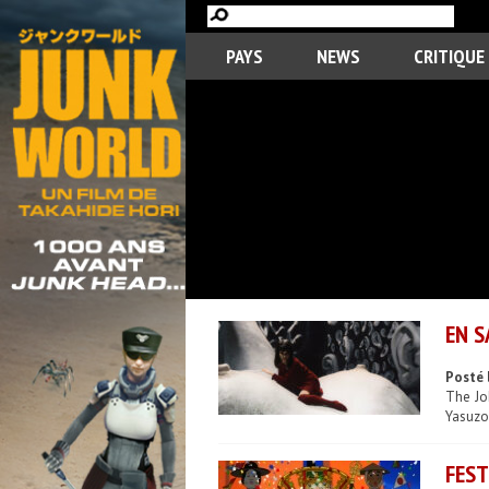
PAYS
NEWS
CRITIQUE
EN S
Posté 
The Jok
Yasuzo
FEST