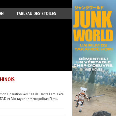
ON
TABLEAU DES ETOILES
CHINOIS
action Operation Red Sea de Dante Lam a été
n DVD et Blu-ray chez Metropolitan Films.