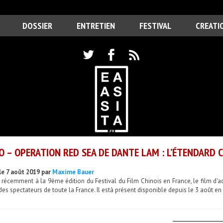
DOSSIER
ENTRETIEN
FESTIVAL
CREATI
O – OPERATION RED SEA DE DANTE LAM : L’ÉTENDARD 
le 7 août 2019 par
Maxime Bauer
 récemment à la 9ème édition du Festival du Film Chinois en France, le film d'
des spectateurs de toute la France. Il està présent disponible depuis le 3 août e