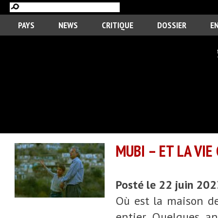
PAYS
NEWS
CRITIQUE
DOSSIER
E
MUBI – ET LA VI
Posté le 22 juin 20
Où est la maison d
entier. Quelques a