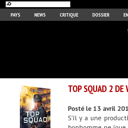
PAYS
NEWS
CRITIQUE
DOSSIER
E
TOP SQUAD 2 DE 
Posté le 13 avril 20
S’il y a une produc
bonhomme ne joue pa