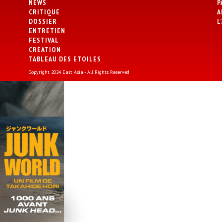
NEWS
P
CRITIQUE
A
DOSSIER
L
ENTRETIEN
FESTIVAL
CREATION
TABLEAU DES ETOILES
Copyright 2024 East Asia - All Rights Reserved