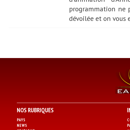
programmation ne po
dévoilée et on vous e
NOS RUBRIQUES
I
PAYS
C
NEWS
P