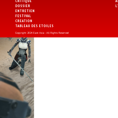
CRITIQUE
A
DOSSIER
L
ENTRETIEN
FESTIVAL
CREATION
TABLEAU DES ETOILES
Copyright 2024 East Asia - All Rights Reserved