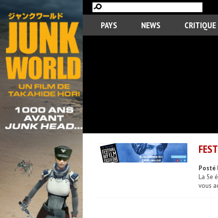
PAYS
NEWS
CRITIQUE
FEST
Posté 
La 5e é
vous ac