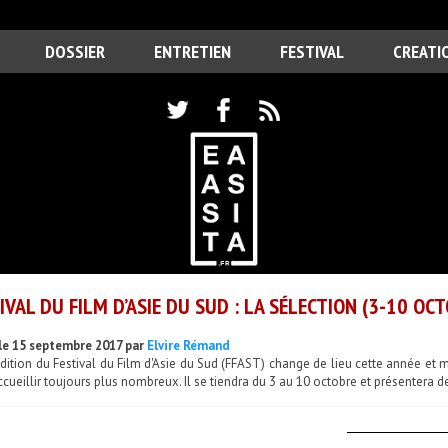
DOSSIER
ENTRETIEN
FESTIVAL
CREATI
IVAL DU FILM D’ASIE DU SUD : LA SÉLECTION (3-10 OC
le 15 septembre 2017 par
Elvire Rémand
dition du Festival du Film d'Asie du Sud (FFAST) change de lieu cette année et mi
cueillir toujours plus nombreux. Il se tiendra du 3 au 10 octobre et présentera d