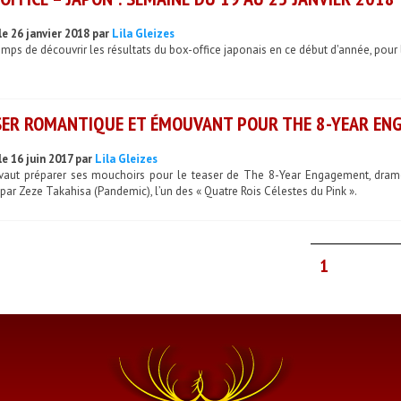
le 26 janvier 2018 par
Lila Gleizes
temps de découvrir les résultats du box-office japonais en ce début d'année, pour
SER ROMANTIQUE ET ÉMOUVANT POUR THE 8-YEAR EN
le 16 juin 2017 par
Lila Gleizes
vaut préparer ses mouchoirs pour le teaser de The 8-Year Engagement, drame 
 par Zeze Takahisa (Pandemic), l’un des « Quatre Rois Célestes du Pink ».
1