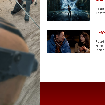
Posté 
Il est 
TEA
Posté 
Mieux 
l’écran