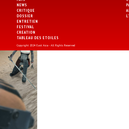
NEWS
P
CRITIQUE
A
DOSSIER
L
ENTRETIEN
FESTIVAL
CREATION
TABLEAU DES ETOILES
Copyright 2024 East Asia - All Rights Reserved