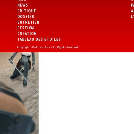
NEWS
P
CRITIQUE
A
DOSSIER
L
ENTRETIEN
FESTIVAL
CREATION
TABLEAU DES ETOILES
Copyright 2024 East Asia - All Rights Reserved