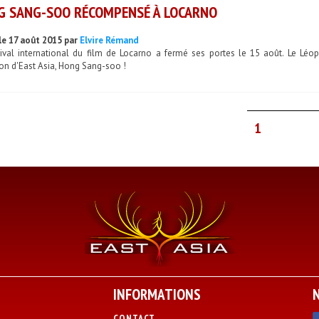
G SANG-SOO RÉCOMPENSÉ À LOCARNO
le 17 août 2015 par
Elvire Rémand
tival international du film de Locarno a fermé ses portes le 15 août. Le Lé
on d'East Asia, Hong Sang-soo !
1
INFORMATIONS
CONTACT