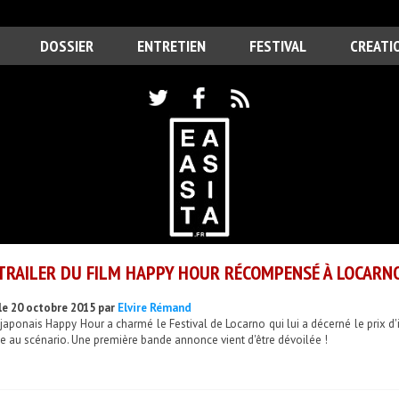
DOSSIER
ENTRETIEN
FESTIVAL
CREATI
TRAILER DU FILM HAPPY HOUR RÉCOMPENSÉ À LOCARN
le 20 octobre 2015 par
Elvire Rémand
 japonais Happy Hour a charmé le Festival de Locarno qui lui a décerné le prix d
e au scénario. Une première bande annonce vient d'être dévoilée !