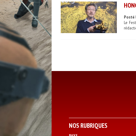
HON
Posté 
Le Fes
rédacti
NOS RUBRIQUES
PAYS