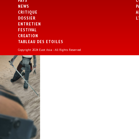
PAYS
C
NEWS
P
CRITIQUE
A
DOSSIER
L
ENTRETIEN
FESTIVAL
CREATION
TABLEAU DES ETOILES
Copyright 2024 East Asia - All Rights Reserved