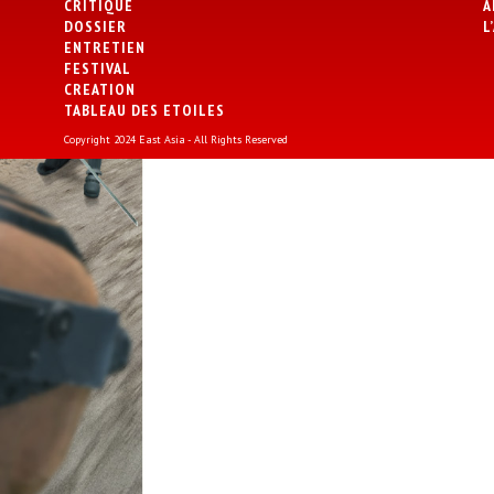
CRITIQUE
A
DOSSIER
L
ENTRETIEN
FESTIVAL
CREATION
TABLEAU DES ETOILES
Copyright 2024 East Asia - All Rights Reserved