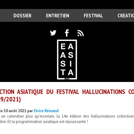
DOSSIER
ENTRETIEN
FESTIVAL
CREATI
CTION ASIATIQUE DU FESTIVAL HALLUCINATIONS CO
9/2021)
le 10 août 2021 par
Elvire Rémand
 un calendrier plus qu'incertain, la 14e édition des Hallucinations collecti
re. Et la programmation asiatique est réjouissante !