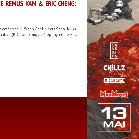
DE REMUS KAM & ERIC CHENG:
a catégorie III, When Geek Meets Serial Killer
 manhua (BD hongkongaise) éponyme de Eric