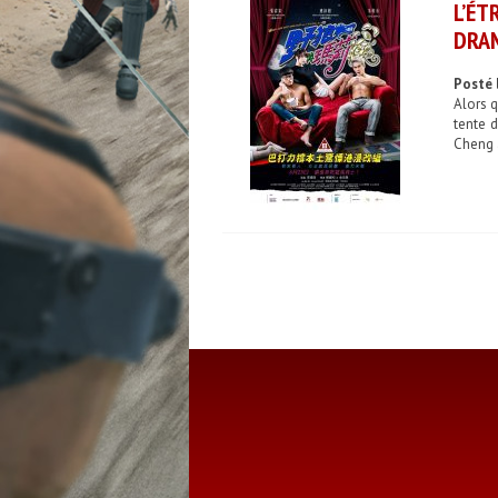
L’ÉT
DRA
Posté 
Alors q
tente 
Cheng 