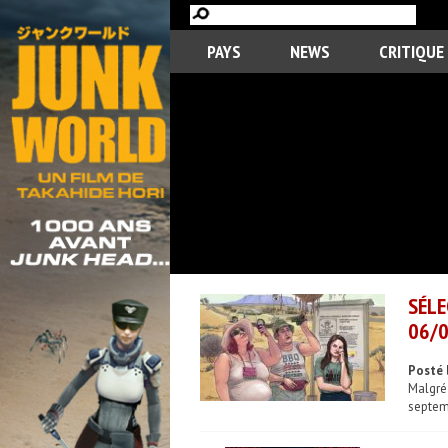
PAYS
NEWS
CRITIQUE
SÉLE
06/0
Posté 
Malgré
septemb