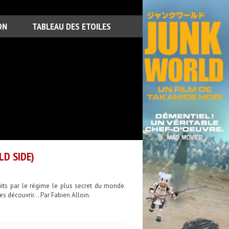
ON
TABLEAU DES ETOILES
LD SIDE)
its par le régime le plus secret du monde.
es découvrir… Par Fabien Alloin.