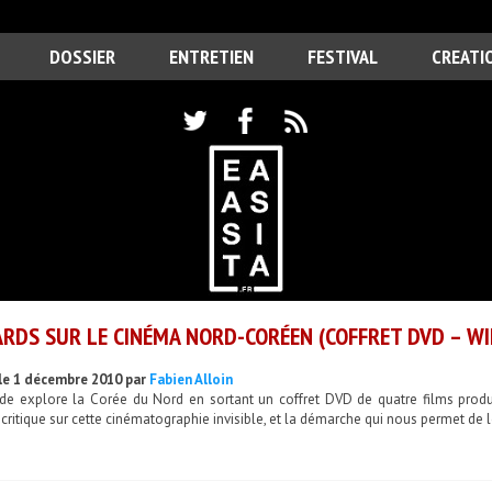
DOSSIER
ENTRETIEN
FESTIVAL
CREATI
RDS SUR LE CINÉMA NORD-CORÉEN (COFFRET DVD – WI
le 1 décembre 2010 par
Fabien Alloin
ide explore la Corée du Nord en sortant un coffret DVD de quatre films produ
critique sur cette cinématographie invisible, et la démarche qui nous permet de l