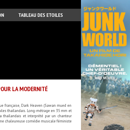
ON
TABLEAU DES ETOILES
 POUR LA MODERNITÉ
èque française, Dark Heaven (Sawan mued en
philes thaïlandais. Long-métrage en 35 mm et
 thaïlandais et interprété par un chanteur
t une chaleureuse comédie musicale féministe