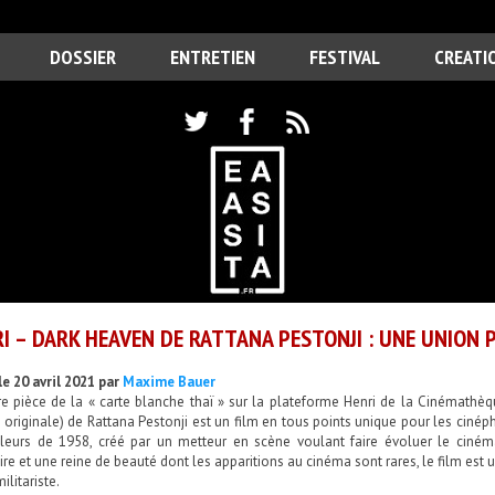
DOSSIER
ENTRETIEN
FESTIVAL
CREATI
I – DARK HEAVEN DE RATTANA PESTONJI : UNE UNION
le 20 avril 2021 par
Maxime Bauer
re pièce de la « carte blanche thaï » sur la plateforme Henri de la Cinémath
 originale) de Rattana Pestonji est un film en tous points unique pour les ciné
leurs de 1958, créé par un metteur en scène voulant faire évoluer le cinéma
re et une reine de beauté dont les apparitions au cinéma sont rares, le film es
ilitariste.