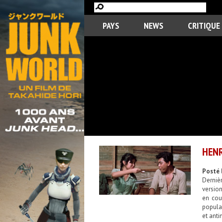
PAYS
NEWS
CRITIQUE
HENR
Posté 
Derniè
version
en cou
populai
et antim