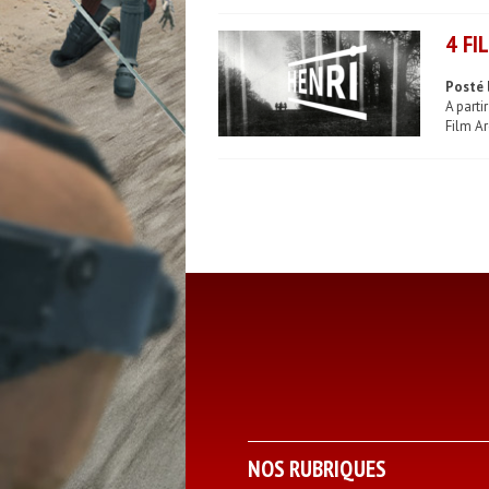
4 FI
Posté 
A parti
Film Ar
NOS RUBRIQUES