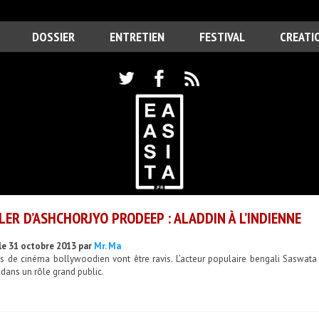
DOSSIER
ENTRETIEN
FESTIVAL
CREATI
LER D’ASHCHORJYO PRODEEP : ALADDIN À L’INDIENNE
le 31 octobre 2013 par
Mr. Ma
ns de cinéma bollywoodien vont être ravis. L’acteur populaire bengali Saswata
 dans un rôle grand public.