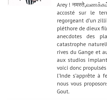
Arey ! नमस्ते,வணக்கம், سلام, ఏమండీ … ఒక భాష సరిపోదు!!! Vous ave
accosté sur le ter
regorgeant d’un zill
pléthore de dieux fi
anecdotes des pla
catastrophe naturel
rives du Gange et 
aux studios implant
voici donc propulsés
l’Inde s’apprête à 
nous vous proposons
Gout.