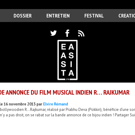
DOSSIER
ENTRETIEN
FESTIVAL
CREATI
E ANNONCE DU FILM MUSICAL INDIEN R… RAJKUMAR
le 16 novembre 2013 par
Elvire Rémand
 bollywoodien R…Rajkumar, réalisé par Prabhu Deva (Pokkiri), bénéficie d’une so
n’y a pas droit, on se rabat sur la bande annonce de ce bijou indien ! Partager Su