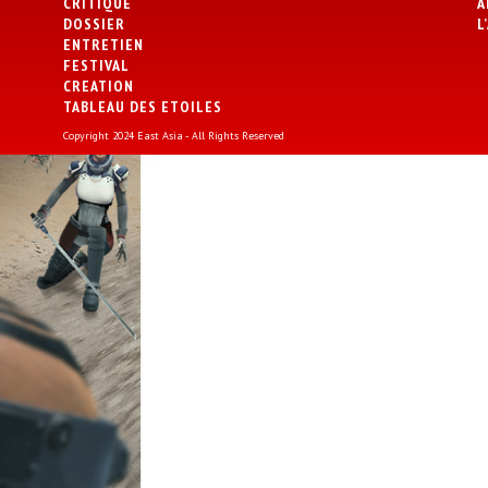
CRITIQUE
A
DOSSIER
L
ENTRETIEN
FESTIVAL
CREATION
TABLEAU DES ETOILES
Copyright 2024 East Asia - All Rights Reserved