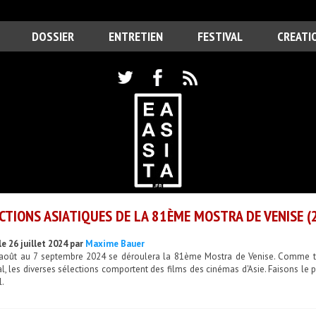
DOSSIER
ENTRETIEN
FESTIVAL
CREATI
CTIONS ASIATIQUES DE LA 81ÈME MOSTRA DE VENISE 
e 26 juillet 2024 par
Maxime Bauer
août au 7 septembre 2024 se déroulera la 81ème Mostra de Venise. Comme t
, les diverses sélections comportent des films des cinémas d'Asie. Faisons le po
l.