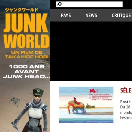
PAYS
NEWS
CRITIQUE
SÉLE
Posté l
Du 28 
mondial
Festiva