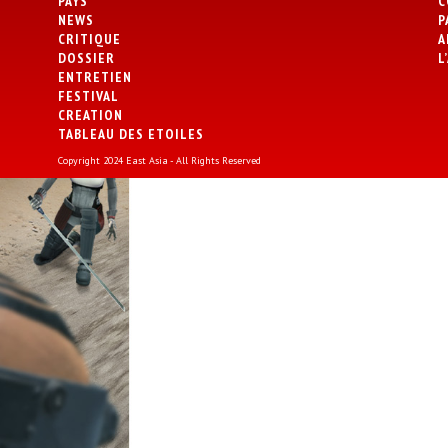
PAYS
C
NEWS
P
CRITIQUE
A
DOSSIER
L
ENTRETIEN
FESTIVAL
CREATION
TABLEAU DES ETOILES
Copyright 2024 East Asia - All Rights Reserved