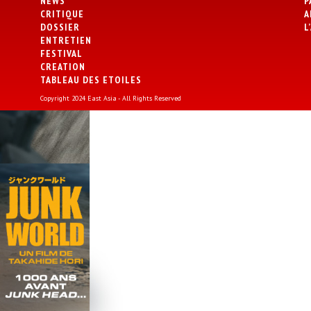
NEWS
P
CRITIQUE
A
DOSSIER
L
ENTRETIEN
FESTIVAL
CREATION
TABLEAU DES ETOILES
Copyright 2024 East Asia - All Rights Reserved