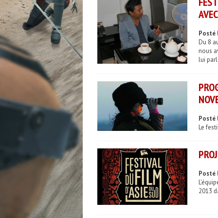
FEST
AVEC
Posté 
Du 8 au
nous av
lui par
PRO
NOVE
Posté 
Le fest
PROJ
Posté 
L’équip
2013 d