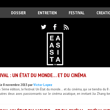
DOSSIER
ENTRETIEN
FESTIVAL
CREATI
IVAL : UN ÉTAT DU MONDE… ET DU CINÉMA
le 8 novembre 2013 par
Victor Lopez
 5ème édition, le festival Un État du monde... et du cinéma, qui se tiendra du
autres deux axes passionnants sur le cinéma asiatique, en invitant Jia Zhang-