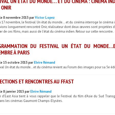
IVAL UN ÉTAT DU MONDE… ET DU CINÉMA : CINÉMA IN
 ONIR
le 8 novembre 2013 par
Victor Lopez
 17 novembre, le festival Un état du monde... et du cinéma interroge le cinéma i
ions longuement rencontré Onir, réalisateur dont deux œuvres sont projetées da
ler de ces films, mais aussi de l'état du cinéma indien. Retour sur cette rencontre.
GRAMMATION DU FESTIVAL UN ÉTAT DU MONDE…
MBRE À PARIS
le 15 octobre 2013 par
Elvire Rémand
ival Un état du monde...et du cinéma revient au Forum des images pour sa 5e édi
ECTIONS ET RENCONTRES AU FFAST
le 8 janvier 2013 par
Elvire Rémand
e d’East Asia tient à vous rappeler que le Festival du film d’Asie du Sud Transg
ans les cinémas Gaumont Champs-Elysées.