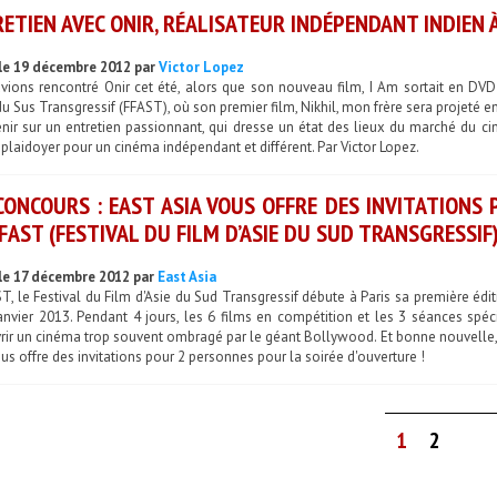
ETIEN AVEC ONIR, RÉALISATEUR INDÉPENDANT INDIEN À
le 19 décembre 2012 par
Victor Lopez
vions rencontré Onir cet été, alors que son nouveau film, I Am sortait en DVD 
du Sus Transgressif (FFAST), où son premier film, Nikhil, mon frère sera projeté e
nir sur un entretien passionnant, qui dresse un état des lieux du marché du ci
 plaidoyer pour un cinéma indépendant et différent. Par Victor Lopez.
CONCOURS : EAST ASIA VOUS OFFRE DES INVITATIONS
FAST (FESTIVAL DU FILM D’ASIE DU SUD TRANSGRESSIF)
le 17 décembre 2012 par
East Asia
ST, le Festival du Film d'Asie du Sud Transgressif débute à Paris sa première
anvier 2013. Pendant 4 jours, les 6 films en compétition et les 3 séances spéc
ir un cinéma trop souvent ombragé par le géant Bollywood. Et bonne nouvelle, h
us offre des invitations pour 2 personnes pour la soirée d'ouverture !
1
2