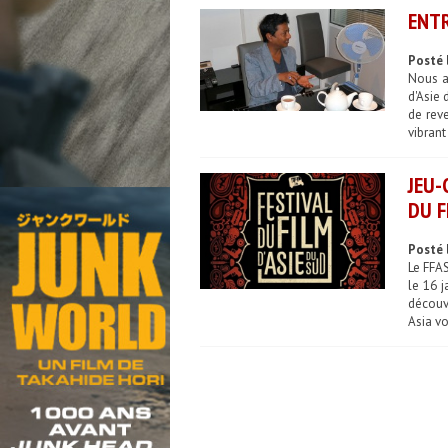
ENTR
Posté 
Nous a
d'Asie 
de reve
vibrant
JEU-
DU F
Posté 
Le FFA
le 16 j
découvr
Asia vo