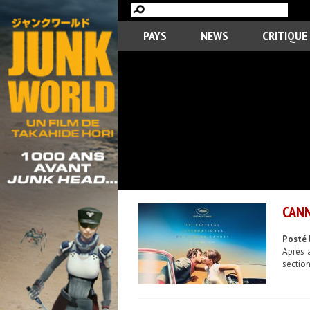
PAYS
NEWS
CRITIQUE
CANN
Posté 
Après a
section