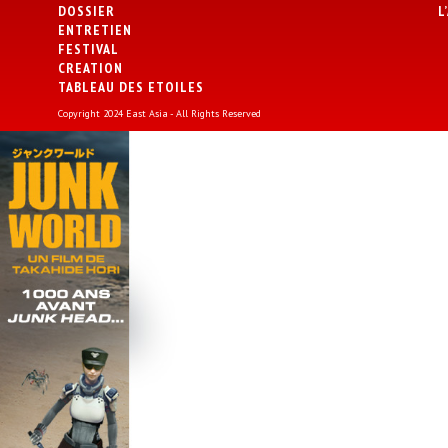
DOSSIER
L
ENTRETIEN
FESTIVAL
CREATION
TABLEAU DES ETOILES
Copyright 2024 East Asia - All Rights Reserved