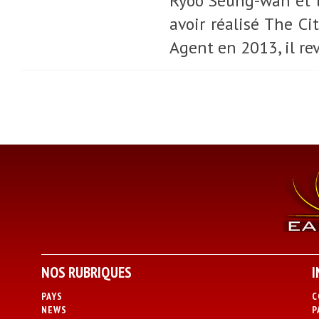
Ryoo Seung-wan et le
avoir réalisé The C
Agent en 2013, il re
NOS RUBRIQUES
I
PAYS
C
NEWS
P