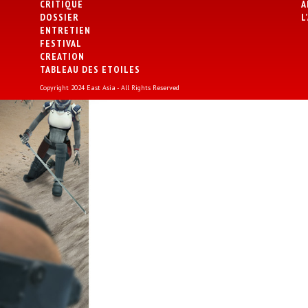
CRITIQUE
A
DOSSIER
L
ENTRETIEN
FESTIVAL
CREATION
TABLEAU DES ETOILES
Copyright 2024 East Asia - All Rights Reserved