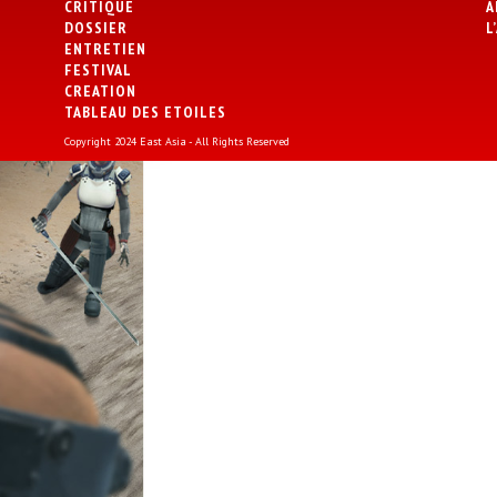
CRITIQUE
A
DOSSIER
L
ENTRETIEN
FESTIVAL
CREATION
TABLEAU DES ETOILES
Copyright 2024 East Asia - All Rights Reserved