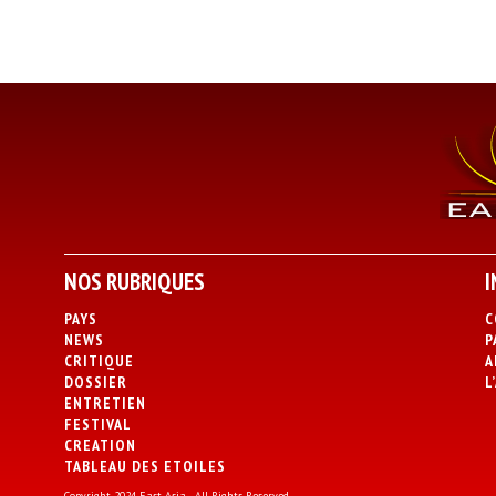
NOS RUBRIQUES
I
PAYS
C
NEWS
P
CRITIQUE
A
DOSSIER
L
ENTRETIEN
FESTIVAL
CREATION
TABLEAU DES ETOILES
Copyright 2024 East Asia - All Rights Reserved