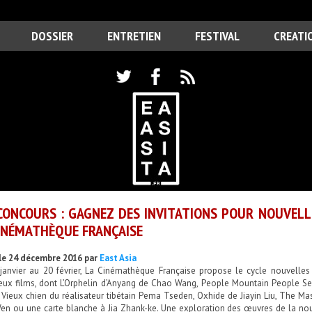
DOSSIER
ENTRETIEN
FESTIVAL
CREATI
CONCOURS : GAGNEZ DES INVITATIONS POUR NOUVELLE
INÉMATHÈQUE FRANÇAISE
le 24 décembre 2016 par
East Asia
janvier au 20 février, La Cinémathèque Française propose le cycle nouvelles
ux films, dont L’Orphelin d’Anyang de Chao Wang, People Mountain People Sea
e Vieux chien du réalisateur tibétain Pema Tseden, Oxhide de Jiayin Liu, The 
Wen ou une carte blanche à Jia Zhank-ke. Une exploration des œuvres de la nou