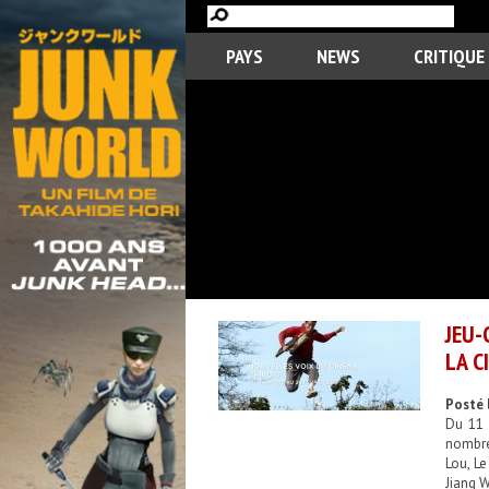
PAYS
NEWS
CRITIQUE
JEU-
LA C
Posté 
Du 11 
nombre
Lou, L
Jiang 