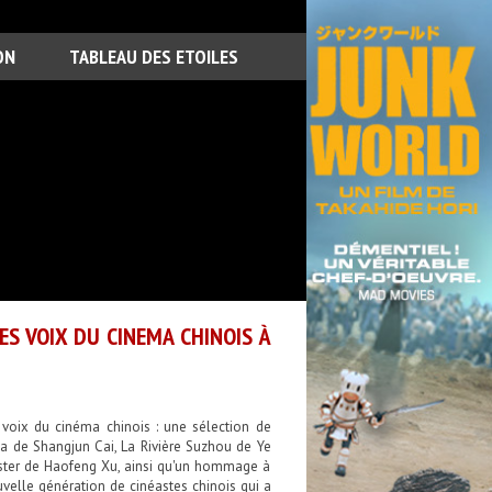
ON
TABLEAU DES ETOILES
S VOIX DU CINEMA CHINOIS À
 voix du cinéma chinois : une sélection de
 de Shangjun Cai, La Rivière Suzhou de Ye
Master de Haofeng Xu, ainsi qu'un hommage à
velle génération de cinéastes chinois qui a