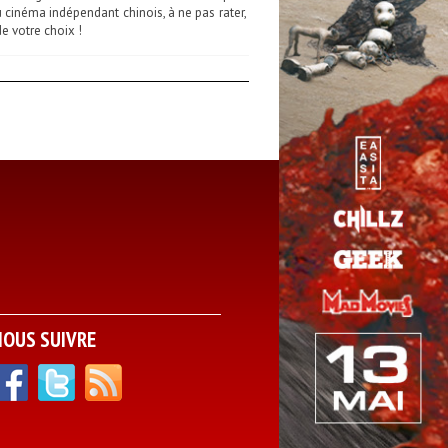
inéma indépendant chinois, à ne pas rater,
e votre choix !
NOUS SUIVRE